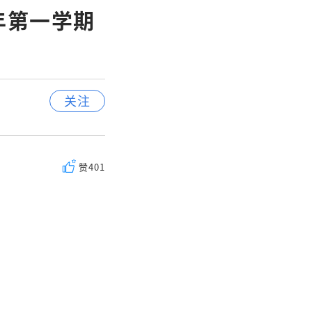
学年第一学期
关注
赞
401