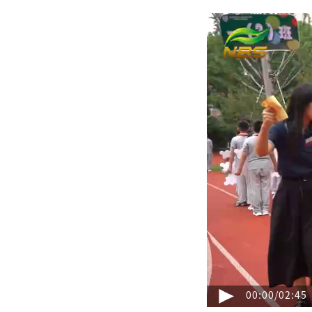
00:00
/
02:45