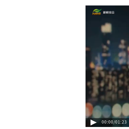
00:00
/
01:23