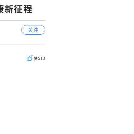
康新征程
关注
赞
513