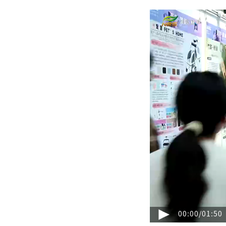
00:00
/
01:50