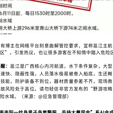
，有博主在网络平台刻意曲解管控要求，宣称邕江主航
区”，引发热议，也让很多游客在不知情中踏入危险
提醒：
邕江是广西核心内河航道，水下条件复杂，大型
流速快、隐蔽性强，人员落水极易被卷入船底，生还概
业技能，防护装备不到位，器材质量参差不齐，现场救
事故风险处于高位。请勿轻信非官方发布的“野游攻略
险水域。（来源：@应急管理部）
南耒阳一纹身男子身着警服、手持大量现金”系AI合