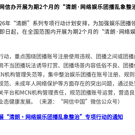
网信办开展为期2个月的“清朗·网络娱乐团播乱象整
026年“清朗”系列专项行动计划安排，为加强娱乐团播
即日起，在全国范围内开展为期2个月的“清朗·网络
。
行动，重点围绕团播账号注册使用违规、团播之间或团播
用不当团播玩法诱导打赏、团播场景内容低俗不良、团播
CN机构管理失范等，集中整治娱乐团播在账号注册、规
规范、未成年人网络保护等方面存在的突出问题，通过处
关平台和MCN机构管理责任，规范团播账号运营，营造
业态健康发展。（来源：“网信中国”微信公众号）
展“清朗・网络娱乐团播乱象整治”专项行动的通知