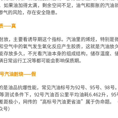
。如果油加得太满，剩余空间不足，油气和膨胀的汽油
渗气的风险，存在安全隐患。
质——真
耐放，主要看诱导期这个指标。汽油里的烯烃，特别是
和空气中的氧气发生氧化反应产生胶质，这就是汽油放
能存放多久，不光看汽油本身的组成结构，储存温度、
辆日常运行工况等都可能会影响保质期。
2号汽油耐烧——假
的是油品抗爆性能，常见汽油标号为92号、95号、98号
测试条件下，92号汽油百公里平均油耗6.462升，95号
差距极小，网传的“高标号汽油更省油”属于伪命题。
众号）