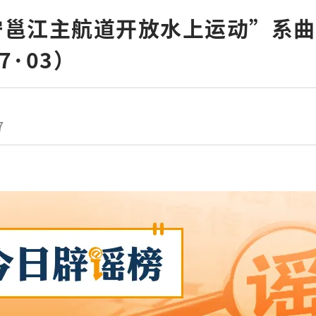
宁邕江主航道开放水上运动”系曲
7·03）
7