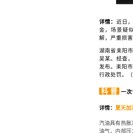
详情：
近日
金，场景疑
解，严重损害
湖南省耒阳
吴某。经查，
发布。耒阳市
行政处罚。（
科 普
一次
详情：
夏天加
汽油具有热胀
油气，内部压