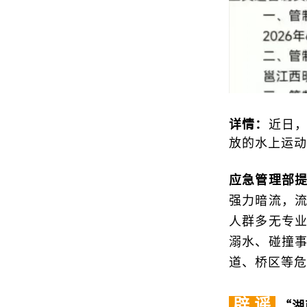
详情：
近日
放的水上运动
应急管理部
强力暗流，
人群多无专
溺水、碰撞
道、桥区等危
辟 谣
“湖