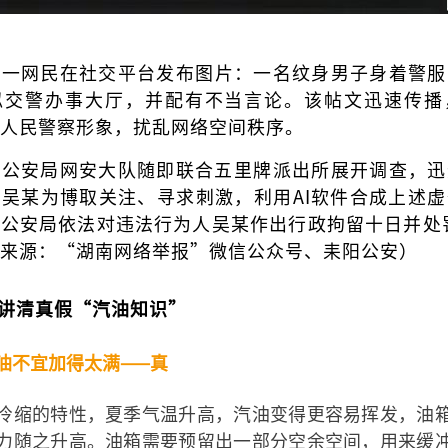
，一网民在社交平台发布图片：一名纹身男子身着警服
似交警办事大厅，并配有不当言论。该帖文迅速传播
人民警察形象，扰乱网络空间秩序。
市公安局网安大队随即联合五里牌派出所展开调查，迅
吴某为博取关注、寻求刺激，利用AI软件合成上述
公安局依法对违法行为人吴某作出行政拘留十日并处罚
来源：“湖南网络举报”微信公众号、耒阳公安）
讲清真假“汽油知识”
油不宜加得太满——真
冷缩的特性，夏季气温升高，汽油变得更容易挥发，油
力随之升高。油箱需要预留出一部分空余空间，用来缓