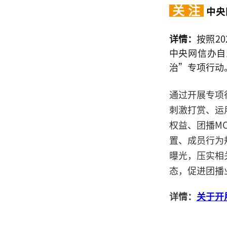
关 注
中央
详情：
按照2
中央网信办自
治”专项行动
通过开展专项
刺激打赏、运
权益、团播M
置、成员行为
曝光，压实相
态，促进团播
详情：
关于开