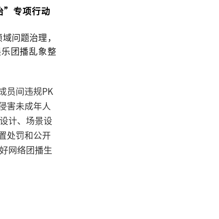
治”专项行动
领域问题治理，
娱乐团播乱象整
成员间违规PK
侵害未成年人
则设计、场景设
置处罚和公开
良好网络团播生